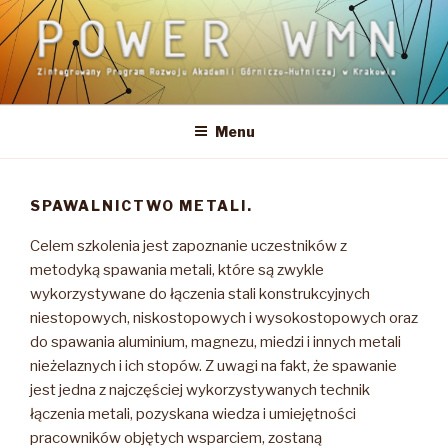
Przejdź
do
treści
POWER WMN
Zintegrowany Program Rozwoju Akademii Górniczo-Hutniczej w
Krakowie
Menu
SPAWALNICTWO METALI.
Celem szkolenia jest zapoznanie uczestników z
metodyką spawania metali, które są zwykle
wykorzystywane do łączenia stali konstrukcyjnych
niestopowych, niskostopowych i wysokostopowych oraz
do spawania aluminium, magnezu, miedzi i innych metali
nieżelaznych i ich stopów. Z uwagi na fakt, że spawanie
jest jedna z najczęściej wykorzystywanych technik
łączenia metali, pozyskana wiedza i umiejętności
pracowników objętych wsparciem, zostaną