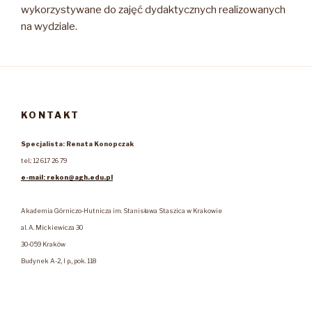
wykorzystywane do zajęć dydaktycznych realizowanych
na wydziale.
KONTAKT
Specjalista: Renata Konopczak
tel.: 12 617 26 79
e-mail: rekon@agh.edu.pl
Akademia Górniczo-Hutnicza im. Stanisława Staszica w Krakowie
al. A. Mickiewicza 30
30-059 Kraków
Budynek A-2, I p., pok. 118